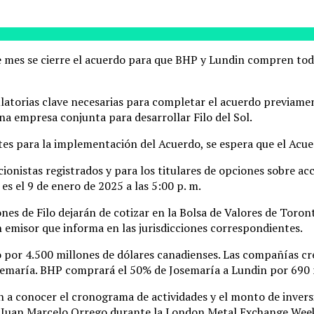
de mes se cierre el acuerdo para que BHP y Lundin compren to
latorias clave necesarias para completar el acuerdo previam
na empresa conjunta para desarrollar Filo del Sol.
es para la implementación del Acuerdo, se espera que el Acuer
ionistas registrados y para los titulares de opciones sobre acc
s el 9 de enero de 2025 a las 5:00 p. m.
nes de Filo dejarán de cotizar en la Bolsa de Valores de Toro
 emisor que informa en las jurisdicciones correspondientes.
o por 4.500 millones de dólares canadienses. Las compañías c
osemaría. BHP comprará el 50% de Josemaría a Lundin por 690 
n a conocer el cronograma de actividades y el monto de invers
 Juan Marcelo Orrego durante la London Metal Exchange Week