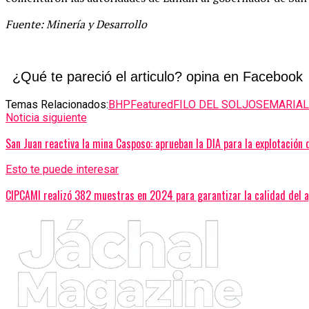
Fuente: Minería y Desarrollo
¿Qué te pareció el articulo? opina en Facebook
Temas Relacionados:
BHP
Featured
FILO DEL SOL
JOSEMARIA
Noticia siguiente
San Juan reactiva la mina Casposo: aprueban la DIA para la explotación 
Esto te puede interesar
CIPCAMI realizó 382 muestras en 2024 para garantizar la calidad del 