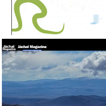
Jáchal Magazine
Ponen fecha al cierre del acuerdo entre Lundin y BHP