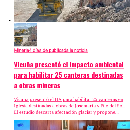
Mineria
4 días de publicada la noticia
Vicuña presentó el impacto ambiental
para habilitar 25 canteras destinadas
a obras mineras
Vicuña presentó el IIA para habilitar 25 canteras en
Iglesia destinadas a obras de Josemaría y Filo del Sol.
El estudio descarta afectación glaciar y propone...