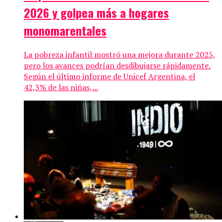
2026 y golpea más a hogares
monomarentales
La pobreza infantil mostró una mejora durante 2025,
pero los avances podrían desdibujarse rápidamente.
Según el último informe de Unicef Argentina, el
42,3% de las niñas,...