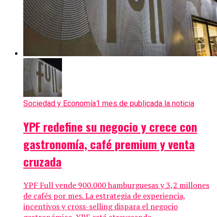
Sociedad y Economía
1 mes de publicada la noticia
YPF redefine su negocio y crece con
gastronomía, café premium y venta
cruzada
YPF Full vende 900.000 hamburguesas y 3,2 millones
de cafés por mes. La estrategia de experiencia,
incentivos y cross-selling dispara el negocio
gastronómico. YPF está atravesando...