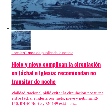
Locales
1 mes de publicada la noticia
Hielo y nieve complican la circulación
en Jáchal e Iglesia: recomiendan no
transitar de noche
Vialidad Nacional pidió evitar la circulación nocturna
entre Jáchal e Iglesia por hielo, nieve y neblina. RN
150, RN 40 Norte y RN 149 están en...