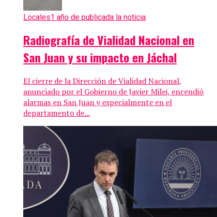
Locales
1 año de publicada la noticia
Radiografía de Vialidad Nacional en
San Juan y su impacto en Jáchal
El cierre de la Dirección de Vialidad Nacional,
anunciado por el Gobierno de Javier Milei, encendió
alarmas en San Juan y especialmente en el
departamento de...