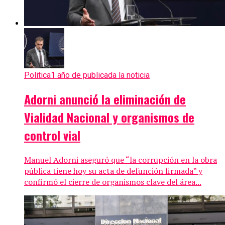
Politica
1 año de publicada la noticia
Adorni anunció la eliminación de
Vialidad Nacional y organismos de
control vial
Manuel Adorni aseguró que “la corrupción en la obra
pública tiene hoy su acta de defunción firmada” y
confirmó el cierre de organismos clave del área...