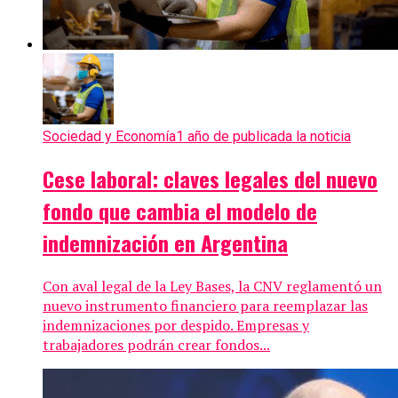
Sociedad y Economía
1 año de publicada la noticia
Cese laboral: claves legales del nuevo
fondo que cambia el modelo de
indemnización en Argentina
Con aval legal de la Ley Bases, la CNV reglamentó un
nuevo instrumento financiero para reemplazar las
indemnizaciones por despido. Empresas y
trabajadores podrán crear fondos...