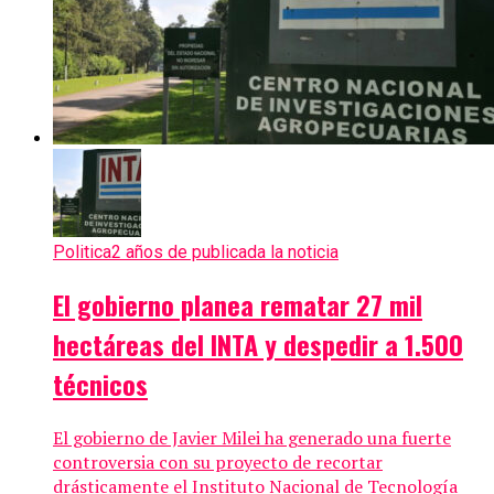
Politica
2 años de publicada la noticia
El gobierno planea rematar 27 mil
hectáreas del INTA y despedir a 1.500
técnicos
El gobierno de Javier Milei ha generado una fuerte
controversia con su proyecto de recortar
drásticamente el Instituto Nacional de Tecnología