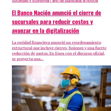
Sociedad y Economía
1 año de publicada la noticia
El Banco Nación anunció el cierre de
sucursales para reducir costos y
avanzar en la digitalización
La entidad financiera anunció un reordenamiento
estructural que incluye cierres, fusiones y una fuerte
reducción de gastos. En línea con el discurso oficial,
se proyecta una...