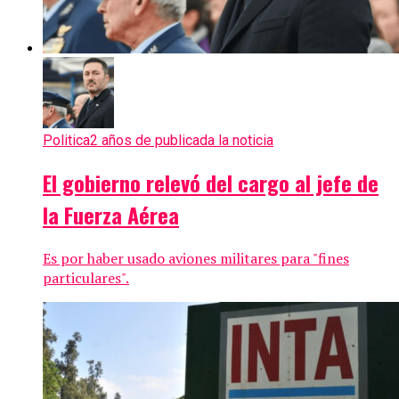
Politica
2 años de publicada la noticia
El gobierno relevó del cargo al jefe de
la Fuerza Aérea
Es por haber usado aviones militares para "fines
particulares".