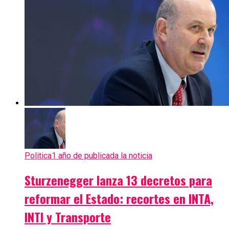
Politica
1 año de publicada la noticia
Sturzenegger lanza 13 decretos para
reformar el Estado: recortes en INTA,
INTI y Transporte