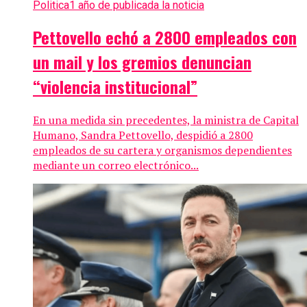
Politica
1 año de publicada la noticia
Pettovello echó a 2800 empleados con
un mail y los gremios denuncian
“violencia institucional”
En una medida sin precedentes, la ministra de Capital
Humano, Sandra Pettovello, despidió a 2800
empleados de su cartera y organismos dependientes
mediante un correo electrónico...