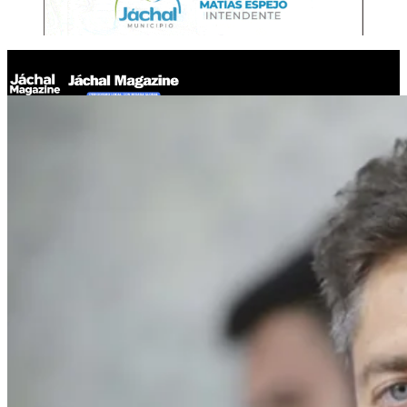
Jáchal Magazine
Kicillof suma respaldo gremial mientras crece su nombre en la
carrera 2027