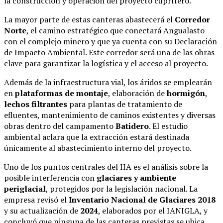
la construcción y operación del proyecto cuprífero.
La mayor parte de estas canteras abastecerá el
Corredor
Norte
, el camino estratégico que conectará Angualasto
con el complejo minero y que ya cuenta con su Declaración
de Impacto Ambiental. Este corredor será una de las obras
clave para garantizar la logística y el acceso al proyecto.
Además de la infraestructura vial, los áridos se emplearán
en
plataformas de montaje
, elaboración de
hormigón
,
lechos filtrantes
para plantas de tratamiento de
efluentes, mantenimiento de caminos existentes y diversas
obras dentro del campamento
Batidero
. El estudio
ambiental aclara que la extracción estará destinada
únicamente al abastecimiento interno del proyecto.
Uno de los puntos centrales del IIA es el análisis sobre la
posible interferencia con
glaciares y ambiente
periglacial
, protegidos por la legislación nacional. La
empresa revisó el
Inventario Nacional de Glaciares 2018
y su actualización de
2024
, elaborados por el IANIGLA, y
concluyó que ninguna de las canteras previstas se ubica