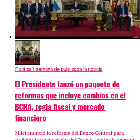
Politica
1 semana de publicada la noticia
El Presidente lanzó un paquete de
reformas que incluye cambios en el
BCRA, regla fiscal y mercado
financiero
Milei anunció la reforma del Banco Central para
prohibir la financiación del Estado, limitar la emisión