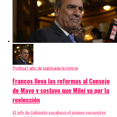
Politica
1 año de publicada la noticia
Francos lleva las reformas al Consejo
de Mayo y sostuvo que Milei va por la
reelección
El jefe de Gabinete encabezó el primer encuentro