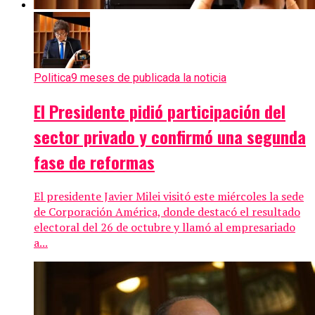
Politica
9 meses de publicada la noticia
El Presidente pidió participación del
sector privado y confirmó una segunda
fase de reformas
El presidente Javier Milei visitó este miércoles la sede
de Corporación América, donde destacó el resultado
electoral del 26 de octubre y llamó al empresariado
a...