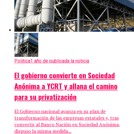
Politica
1 año de publicada la noticia
El gobierno convierte en Sociedad
Anónima a YCRT y allana el camino
para su privatización
El Gobierno nacional avanza en su plan de
transformación de las empresas estatales y, tras
convertir al Banco Nación en Sociedad Anónima,
dispuso la misma medida...