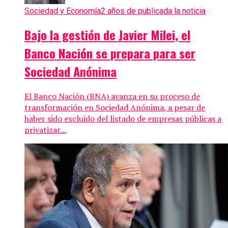
Sociedad y Economía
2 años de publicada la noticia
Bajo la gestión de Javier Milei, el
Banco Nación se prepara para ser
Sociedad Anónima
El Banco Nación (BNA) avanza en su proceso de
transformación en Sociedad Anónima, a pesar de
haber sido excluido del listado de empresas públicas a
privatizar...