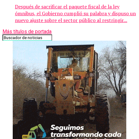
Después de sacrificar el paquete fiscal de la ley
ómnibus, el Gobierno cumplió su palabra y dispuso un
nuevo ajuste sobre el sector público al restringir...
Más títulos de portada