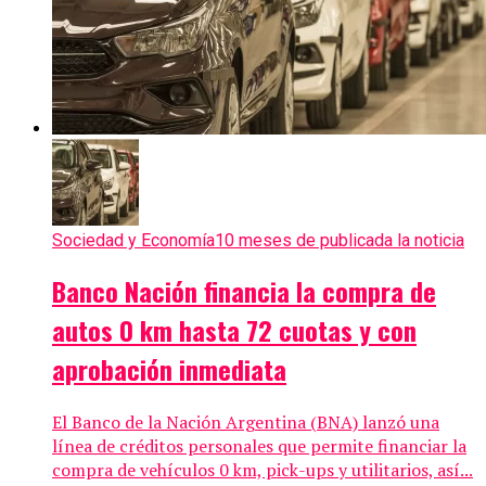
Sociedad y Economía
10 meses de publicada la noticia
Banco Nación financia la compra de
autos 0 km hasta 72 cuotas y con
aprobación inmediata
El Banco de la Nación Argentina (BNA) lanzó una
línea de créditos personales que permite financiar la
compra de vehículos 0 km, pick-ups y utilitarios, así...