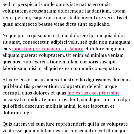
Sed ut perspiciatis unde omnis iste natus error sit
voluptatem accusantium doloremque laudantium, totam
rem aperiam, eaque ipsa quae ab illo inventore veritatis et
quasi architecto beatae vitae dicta sunt explicabo.
Neque porro quisquam est, qui dolorem ipsum quia dolor
sit amet, consectetur, adipisci velit, sed quia non numquam
eius
modi tempora incidunt ut labore
et dolore magnam
aliquam quaerat voluptatem. Ut enim ad minima veniam,
quis nostrum exercitationem ullam corporis suscipit
laboriosam, nisi ut aliquid ex ea commodi consequatur.
At vero eos et accusamus et iusto odio dignissimos ducimus
qui blanditiis praesentium voluptatum deleniti atque
corrupti quos dolores et quas
molestias excepturi sint
occaecati cupiditate non provident, similique sunt in culpa
qui officia deserunt mollitia animi, id est laborum et
dolorum fuga.
Quis autem vel eum iure reprehenderit qui in ea voluptate
velit esse quam nihil molestiae consequatur, vel illum qui