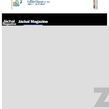
Jáchal Magazine
Mobile Google CEO Promises 11 Daydream-compatible phones