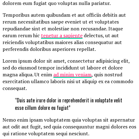
dolorem eum fugiat quo voluptas nulla pariatur.
Temporibus autem quibusdam et aut officiis debitis aut
rerum necessitatibus saepe eveniet ut et voluptates
repudiandae sint et molestiae non recusandae. Itaque
earum rerum hic
tenetur a sapiente
delectus, ut aut
reiciendis voluptatibus maiores alias consequatur aut
perferendis doloribus asperiores repellat.
Lorem ipsum dolor sit amet, consectetur adipisicing elit,
sed do eiusmod tempor incididunt ut labore et dolore
magna aliqua. Ut enim
ad minim veniam
, quis nostrud
exercitation ullamco laboris nisi ut aliquip ex ea commodo
consequat.
“Duis aute irure dolor in reprehenderit in voluptate velit
esse cillum dolore eu fugiat”
Nemo enim ipsam voluptatem quia voluptas sit aspernatur
aut odit aut fugit, sed quia consequuntur magni dolores eos
qui ratione voluptatem sequi nesciunt.