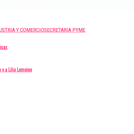
USTRIA Y COMERCIO
SECRETARIA PYME
licas
 y a Lilia Lemoine