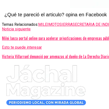
¿Qué te pareció el articulo? opina en Facebook
Temas Relacionados:
MILEI
MOTOSIERRA
SECRETARIA DE IND
Noticia siguiente
Milei lanza portal online para acelerar privatizaciones de empresas púb
Esto te puede interesar
Victoria Villarruel denunció por amenazas al dueño de La Derecha Diario