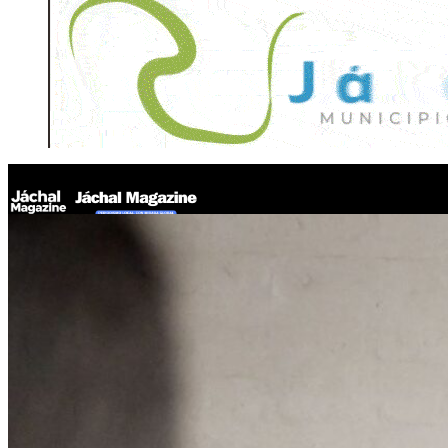
Jáchal Magazine
La Municipalidad de Jáchal impulsó una mesa de trabajo con apic