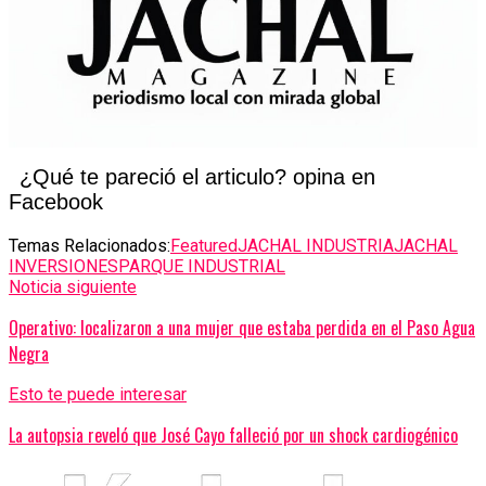
¿Qué te pareció el articulo? opina en
Facebook
Temas Relacionados:
Featured
JACHAL INDUSTRIA
JACHAL
INVERSIONES
PARQUE INDUSTRIAL
Noticia siguiente
Operativo: localizaron a una mujer que estaba perdida en el Paso Agua
Negra
Esto te puede interesar
La autopsia reveló que José Cayo falleció por un shock cardiogénico