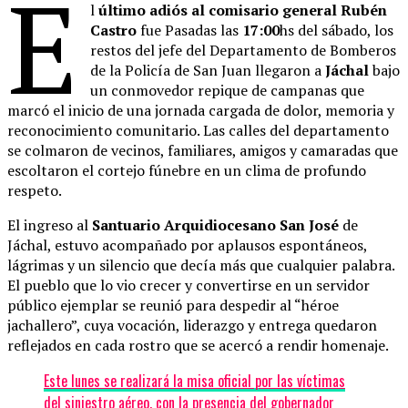
E
l
último adiós al comisario general Rubén
Castro
fue Pasadas las
17:00
hs del sábado, los
restos del jefe del Departamento de Bomberos
de la Policía de San Juan llegaron a
Jáchal
bajo
un conmovedor repique de campanas que
marcó el inicio de una jornada cargada de dolor, memoria y
reconocimiento comunitario. Las calles del departamento
se colmaron de vecinos, familiares, amigos y camaradas que
escoltaron el cortejo fúnebre en un clima de profundo
respeto.
El ingreso al
Santuario Arquidiocesano San José
de
Jáchal, estuvo acompañado por aplausos espontáneos,
lágrimas y un silencio que decía más que cualquier palabra.
El pueblo que lo vio crecer y convertirse en un servidor
público ejemplar se reunió para despedir al “héroe
jachallero”, cuya vocación, liderazgo y entrega quedaron
reflejados en cada rostro que se acercó a rendir homenaje.
Este lunes se realizará la misa oficial por las víctimas
del siniestro aéreo, con la presencia del gobernador