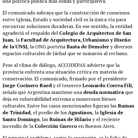
una política pública más sólida y participativa.
El comunicado subraya que la construcción de consensos
entre Iglesia, Estado y sociedad civil es la única vía para
encontrar soluciones duraderas. En ese sentido, la entidad
agradeció el respaldo del
Colegio de Arquitectos de San
Juan
, la
Facultad de Arquitectura, Urbanismo y Diseño
de la UNSJ
, la ONG porteña
Basta de Demoler
y diversos
espacios culturales de Jáchal que se sumaron al reclamo.
Pese al clima de diálogo, ACCODEPAS advierte que la
provincia enfrenta una situación crítica en materia de
conservación. El comunicado, firmado por el presidente
Jorge Cocinero Raed
y el tesorero
Leonardo Correa Fili
,
señala que Argentina mantiene una
deuda normativa
que
deja en vulnerabilidad extrema a numerosos bienes
culturales. Entre los casos mencionados figuran las
Ruinas
de Trinidad
, el predio de los
Agustinos
, la
Iglesia de
Santo Domingo
, las
Ruinas de Hilario
y el reciente
incendio de la
Colección Gnecco
en Buenos Aires.
El principal problema, según la asociación, es la falta de