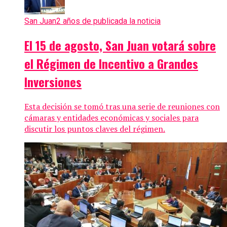
San Juan
2 años de publicada la noticia
El 15 de agosto, San Juan votará sobre
el Régimen de Incentivo a Grandes
Inversiones
Esta decisión se tomó tras una serie de reuniones con
cámaras y entidades económicas y sociales para
discutir los puntos claves del régimen.