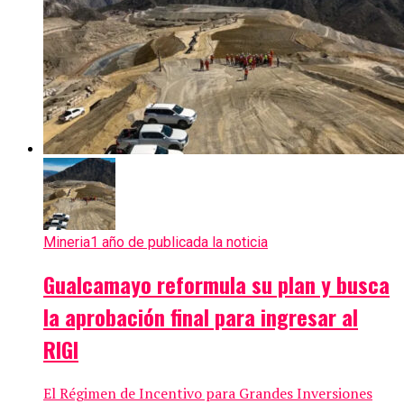
Mineria
1 año de publicada la noticia
Gualcamayo reformula su plan y busca
la aprobación final para ingresar al
RIGI
El Régimen de Incentivo para Grandes Inversiones